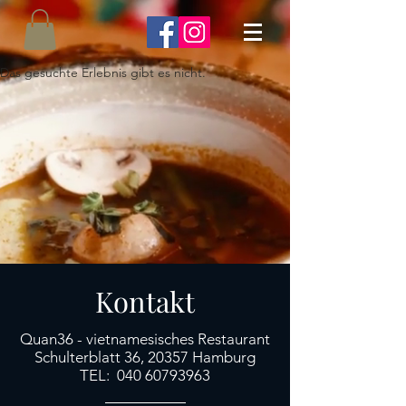
Das gesuchte Erlebnis gibt es nicht.
Kontakt
Quan36 - vietnamesisches Restaurant
Schulterblatt 36, 20357 Hamburg
TEL:
040 60793963